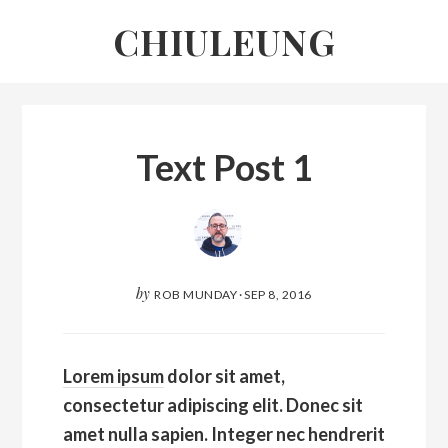
Skip
CHIULEUNG
to
content
Rob
Munday
Text Post 1
by
ROB MUNDAY
·
SEP 8, 2016
Lorem ipsum
dolor sit amet,
consectetur adipiscing elit. Donec sit
amet nulla sapien. Integer nec hendrerit