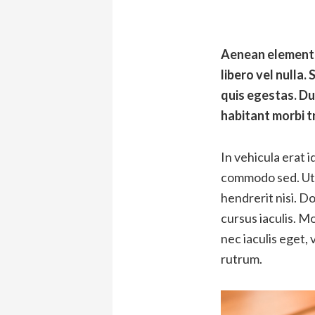
Aenean elementum
libero vel nulla.
quis egestas. Du
habitant morbi t
In vehicula erat 
commodo sed. Ut p
hendrerit nisi. Do
cursus iaculis. M
nec iaculis eget,
rutrum.