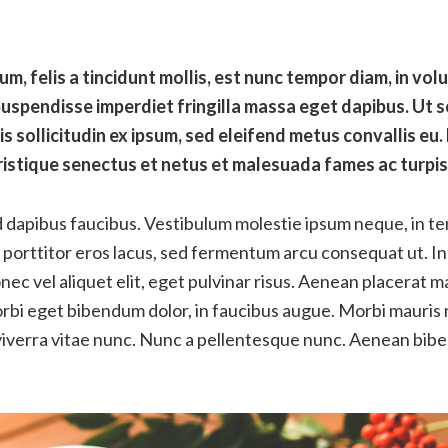
, felis a tincidunt mollis, est nunc tempor diam, in vol
 Suspendisse imperdiet fringilla massa eget dapibus. Ut 
is sollicitudin ex ipsum, sed eleifend metus convallis eu
ristique senectus et netus et malesuada fames ac turpis
id dapibus faucibus. Vestibulum molestie ipsum neque, in 
orttitor eros lacus, sed fermentum arcu consequat ut. Int
nec vel aliquet elit, eget pulvinar risus. Aenean placerat m
orbi eget bibendum dolor, in faucibus augue. Morbi mauris 
 viverra vitae nunc. Nunc a pellentesque nunc. Aenean bib