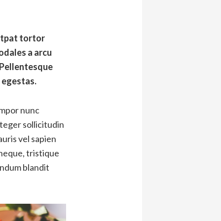
utpat tortor
sodales a arcu
. Pellentesque
 egestas.
tempor nunc
eger sollicitudin
auris vel sapien
neque, tristique
endum blandit