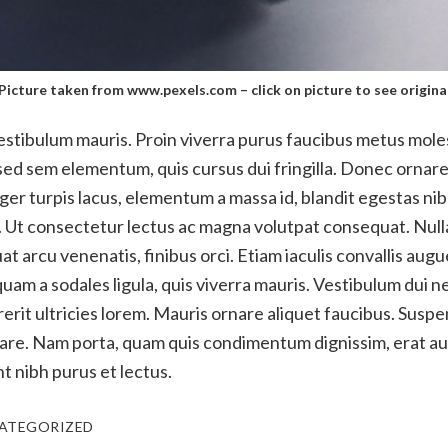
Picture taken from www.pexels.com – click on picture to see origina
stibulum mauris. Proin viverra purus faucibus metus moles
ed sem elementum, quis cursus dui fringilla. Donec ornar
teger turpis lacus, elementum a massa id, blandit egestas nib
t consectetur lectus ac magna volutpat consequat. Nulla
at arcu venenatis, finibus orci. Etiam iaculis convallis aug
quam a sodales ligula, quis viverra mauris. Vestibulum dui n
erit ultricies lorem. Mauris ornare aliquet faucibus. Susp
are. Nam porta, quam quis condimentum dignissim, erat au
nt nibh purus et lectus.
ATEGORIZED