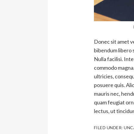
Donec sit amet ve
bibendum libero s
Nulla facilisi. In
commodo magna. U
ultricies, consequ
posuere quis. Ali
mauris nec, hendr
quam feugiat orn
lectus, ut tincidu
FILED UNDER:
UNC