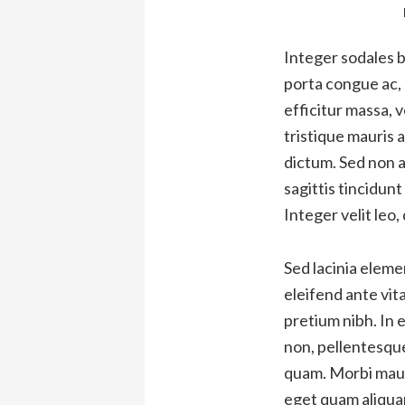
Integer sodales b
porta congue ac, 
efficitur massa, 
tristique mauris
dictum. Sed non ar
sagittis tincidunt
Integer velit leo,
Sed lacinia elem
eleifend ante vit
pretium nibh. In 
non, pellentesque 
quam. Morbi maur
eget quam aliqua