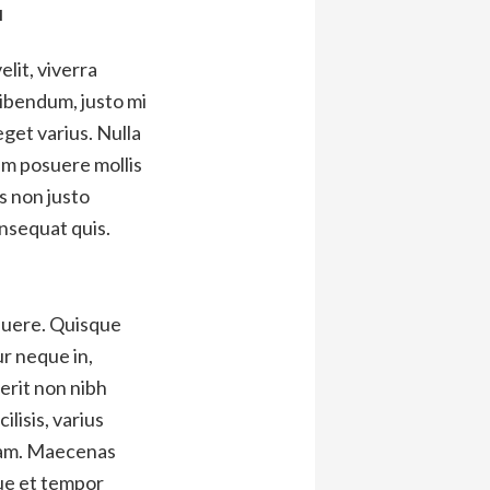
l
lit, viverra
ibendum, justo mi
eget varius. Nulla
am posuere mollis
s non justo
onsequat quis.
suere. Quisque
ur neque in,
erit non nibh
lisis, varius
quam. Maecenas
ue et tempor