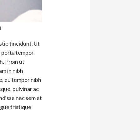
l
tie tincidunt. Ut
e porta tempor.
h. Proin ut
m in nibh
ue, eu tempor nibh
eque, pulvinar ac
endisse nec sem et
gue tristique