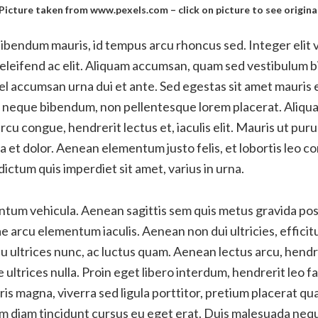
Picture taken from www.pexels.com – click on picture to see origina
ibendum mauris, id tempus arcu rhoncus sed. Integer elit ve
eleifend ac elit. Aliquam accumsan, quam sed vestibulum b
vel accumsan urna dui et ante. Sed egestas sit amet mauris 
 a neque bibendum, non pellentesque lorem placerat. Aliqu
cu congue, hendrerit lectus et, iaculis elit. Mauris ut puru
 a et dolor. Aenean elementum justo felis, et lobortis leo c
 dictum quis imperdiet sit amet, varius in urna.
entum vehicula. Aenean sagittis sem quis metus gravida po
ae arcu elementum iaculis. Aenean non dui ultricies, efficit
eu ultrices nunc, ac luctus quam. Aenean lectus arcu, hendr
ultrices nulla. Proin eget libero interdum, hendrerit leo faci
is magna, viverra sed ligula porttitor, pretium placerat 
m diam tincidunt cursus eu eget erat. Duis malesuada neq